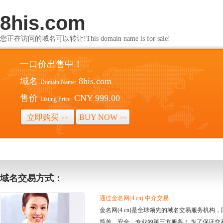
8his.com
您正在访问的域名可以转让!This domain name is for sale!
一口价出售中！
域名
8his.com
Domain Name:
售价
CNY 999.00
Listing Price:
立即购买
BUY NOW
>>
>>
域名交易方式：
通过金名网(4.cn) 中介交易
金名网(4.cn)是全球领先的域名交易服务机
简单、安全、专业的第三方服务！ 为了保证交