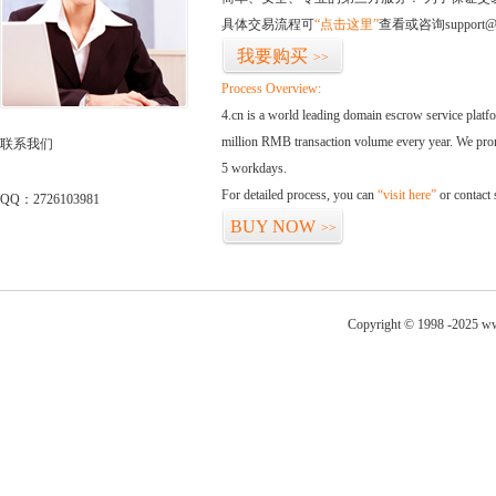
具体交易流程可
“点击这里”
查看或咨询support@
我要购买
>>
Process Overview:
4.cn is a world leading domain escrow service plat
million RMB transaction volume every year. We promi
联系我们
5 workdays.
For detailed process, you can
“visit here”
or contact
QQ：2726103981
BUY NOW
>>
Copyright © 1998 -2025 ww